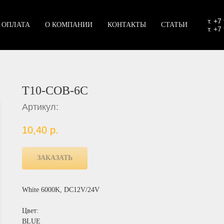
т.
+7
 ОПЛАТА
О КОМПАНИИ
КОНТАКТЫ
СТАТЬИ
т. +7
T10-COB-6C
Артикул:
10,40
р.
ЗАКАЗАТЬ
White 6000K, DC12V/24V
Цвет:
BLUE