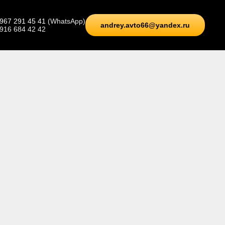
 967 291 45 41
(WhatsApp)
andrey.avto66@yandex.ru
 916 684 42 42