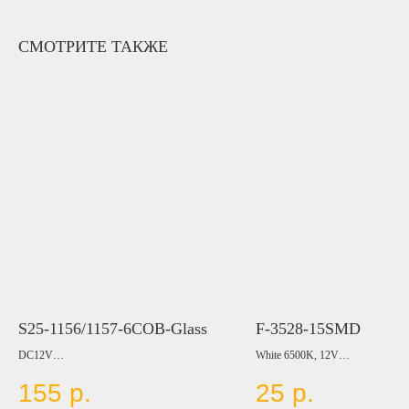
СМОТРИТЕ ТАКЖЕ
S25-1156/1157-6COB-Glass
F-3528-15SMD
DC12V
White 6500K, 12V
155
р.
25
р.
Цвет:
WHITE
LED Type: SMD3528