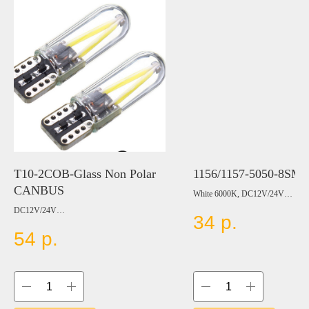
T10-2COB-Glass Non Polar
1156/1157-5050-8SM
CANBUS
White 6000K, DC12V/24V
DC12V/24V
34
р.
Цвет:
BLUE
54
р.
Цвет:
RED
WHITE
YELLOW
BLUE
GREEN
RED
AMBER
GREEN