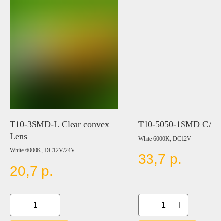
T10-3SMD-L Clear convex
T10-5050-1SMD CA
Lens
White 6000K, DC12V
White 6000K, DC12V/24V
33,7
р.
Цвет:
20,7
р.
BLUE
RED
YELLOW
GREEN